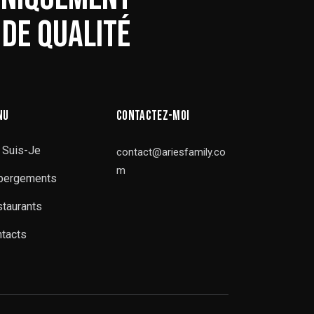
DE QUALITÉ
NU
CONTACTEZ-MOI
 Suis-Je
contact@ariesfamily.co
m
bergements
taurants
tacts