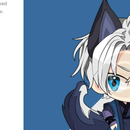
 sed
am